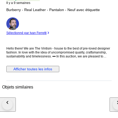
Il y a 9 semaines
Burberry - Real Leather - Pantalon - Neuf avec étiquette
Expert
Sélectionné par Ivan Ferretti
Hello there! We are The Vintism - house to the best of pre-loved designer
fashion. In love with the idea of uncompromised quality, craftsmanship,
sustainability and timelessness. ••• In this auction, we are pleased to
present: ● A striking pair of Burberry moto-style leather trousers in vibrant
red, impeccably tailored in supple lambskin with structured utility pockets,
polished silver-tone hardware, zipped cargo details, and adjustable
Afficher toutes les infos
buckle straps at the calves, embodying bold contemporary luxury with a
refined edge. ● • Retail price: approx. €2.500,00! • Condition: New with
paper tags, absolutely perfect. • Composition: 100% real lamb leather.
Pocket lining 100% cotton. • Size: 25 on the tag - we recommend it for EU
Objets similaires
34/36 - XS/S (check the measurements please). • Measurements: Waist
width 38 cm, hips width 45 cm, thigh width 26 cm, leg hem width 15 cm,
length 101 cm, leg length from crotch 76 cm. ••• As a trusted partner of
Catawiki, we bring years of expertise in high-end e-commerce to ensure
authenticity and top-notch condition in every item. From luxurious natural
fabrics like cashmere and silk to impeccable quality, we select pieces that
transcend fleeting trends. Each item undergoes a thorough preparing
process before reaching you including a sanitation with UV light, steam or