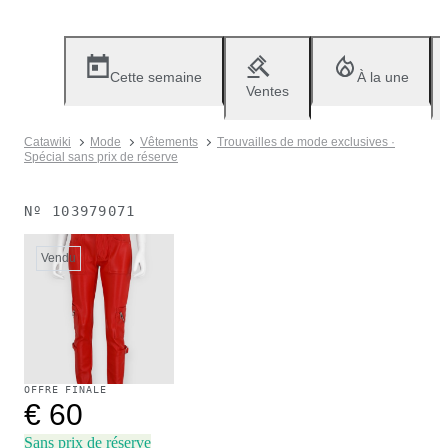
Cette semaine
À la une
Ventes
Catawiki
Mode
Vêtements
Trouvailles de mode exclusives ·
Spécial sans prix de réserve
Nº
103979071
Vendu
OFFRE FINALE
€ 60
Sans prix de réserve