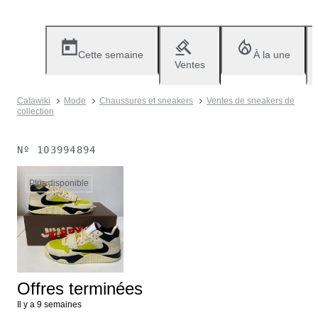
Cette semaine
À la une
Ventes
Catawiki
Mode
Chaussures et sneakers
Ventes de sneakers de
collection
Nº
103994894
Plus disponible
Offres terminées
Il y a 9 semaines