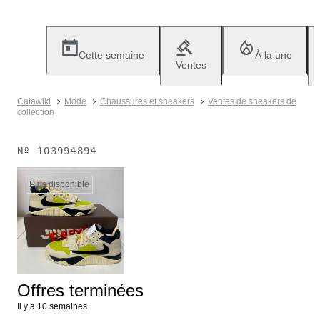
Cette semaine
À la une
Ventes
Catawiki
Mode
Chaussures et sneakers
Ventes de sneakers de
collection
Nº
103994894
Plus disponible
Offres terminées
Il y a 10 semaines