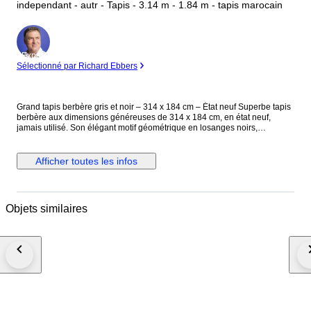
independant - autr - Tapis - 3.14 m - 1.84 m - tapis marocain
Expert
Sélectionné par Richard Ebbers
Grand tapis berbère gris et noir – 314 x 184 cm – État neuf Superbe tapis
berbère aux dimensions généreuses de 314 x 184 cm, en état neuf,
jamais utilisé. Son élégant motif géométrique en losanges noirs,
subtilement mis en relief sur un fond gris chiné, apporte une touche
graphique forte et raffinée. L’équilibre entre modernité et tradition en fait
une pièce idéale pour un intérieur contemporain, bohème ou minimaliste.
Afficher toutes les infos
Grâce à son grand format, il structure parfaitement un salon spacieux, une
salle à manger ou un loft. Son tissage texturé et ses finitions à franges lui
confèrent un charme authentique tout en conservant une esthétique
sobre et intemporelle. Caractéristiques : • Dimensions : 314 x 184 cm •
Objets similaires
Couleurs : Gris et noir • Motif : Losanges géométriques • Style : Berbère
contemporain • Finitions : Franges tressées • État : Neuf Une pièce
décorative élégante et lumineuse, rare par sa taille, parfaite pour sublimer
un grand espace.