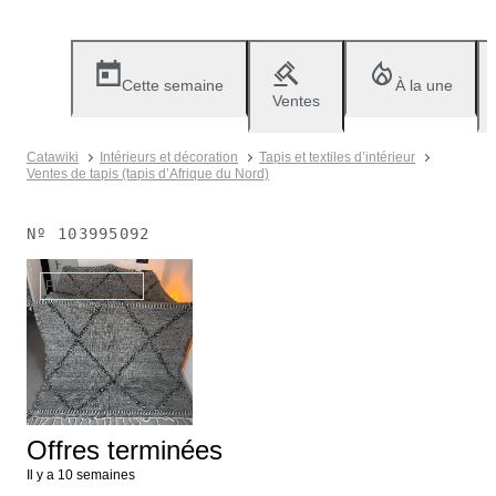
Cette semaine
À la une
Ventes
Catawiki
Intérieurs et décoration
Tapis et textiles d’intérieur
Ventes de tapis (tapis d’Afrique du Nord)
Nº
103995092
Plus disponible
Offres terminées
Il y a 10 semaines