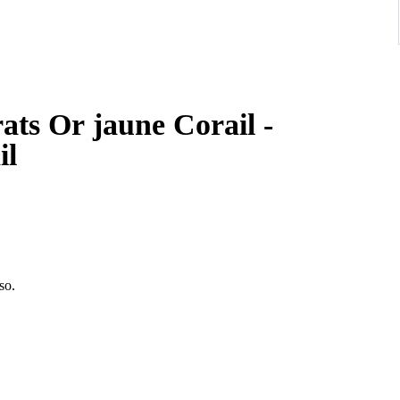
rats Or jaune Corail -
il
so.