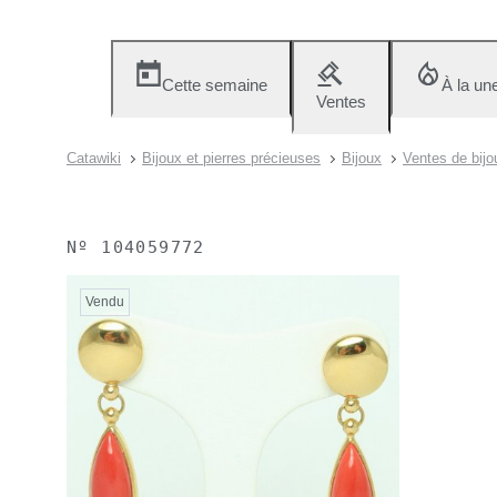
Cette semaine
À la un
Ventes
Catawiki
Bijoux et pierres précieuses
Bijoux
Ventes de bijo
Nº
104059772
Vendu