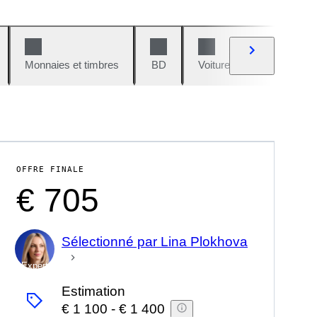
Monnaies et timbres
BD
Voitures et motos
V
OFFRE FINALE
€ 705
Sélectionné par Lina Plokhova
Expert
Estimation
€ 1 100
-
€ 1 400