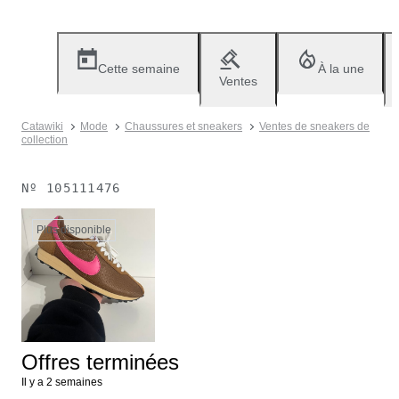
Cette semaine
À la une
Ventes
Catawiki
Mode
Chaussures et sneakers
Ventes de sneakers de
collection
Nº
105111476
Plus disponible
Offres terminées
Il y a 2 semaines