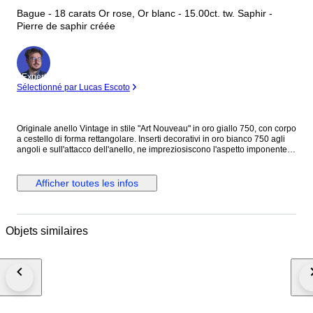
Bague - 18 carats Or rose, Or blanc - 15.00ct. tw. Saphir -
Pierre de saphir créée
Expert
Sélectionné par Lucas Escoto
Originale anello Vintage in stile "Art Nouveau" in oro giallo 750, con corpo
a cestello di forma rettangolare. Inserti decorativi in oro bianco 750 agli
angoli e sull'attacco dell'anello, ne impreziosiscono l'aspetto imponente.
Sulla testata è incastonato uno " Zaffiro " di forma rettangolare con taglio
smeraldo con altezza 7 mm. larghezza di 14 mm. e profondità di 12 mm.
Peso della pietra, c.ca 15 carati. Bel colore lucente arancione, miele
Afficher toutes les infos
ambrato. Marchiato internamente 750. Bel esemplare in ottima
conservazione, e di piacevole aspetto cromatico. Italia anni '30/40 H. max.
2,9 cm. Larg. max. 1,9 cm. Spess. max. 2,1 cm. Diametro interno, (a
contatto pelle ) 1,80 cm. Peso, 9 gr. Spedizione con corriere veloce
Objets similaires
tracciabile.