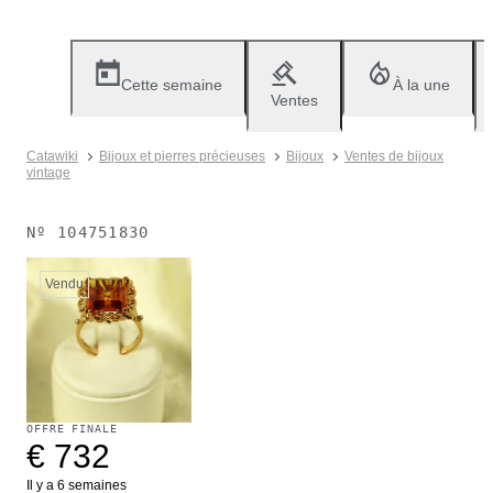
Cette semaine
À la une
Ventes
Catawiki
Bijoux et pierres précieuses
Bijoux
Ventes de bijoux
vintage
Nº
104751830
Vendu
OFFRE FINALE
€ 732
Il y a 6 semaines