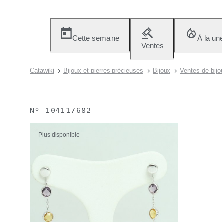
Cette semaine
À la un
Ventes
Catawiki
Bijoux et pierres précieuses
Bijoux
Ventes de bijo
Nº
104117682
Plus disponible