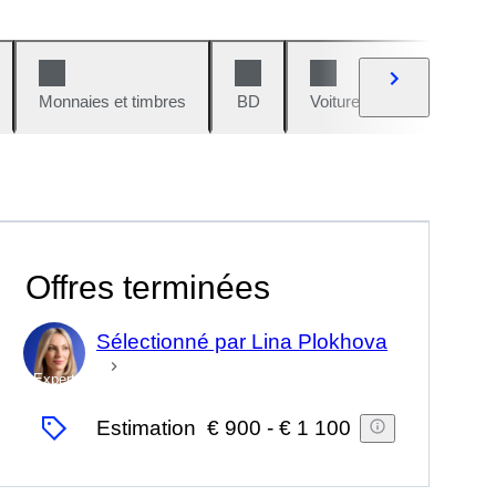
Monnaies et timbres
BD
Voitures et motos
V
Offres terminées
Sélectionné par Lina Plokhova
Expert
Estimation
€ 900
-
€ 1 100