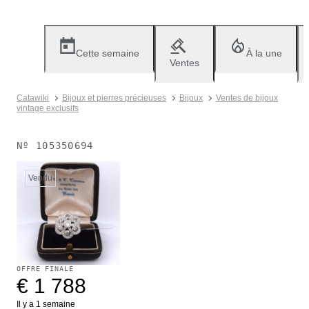
Cette semaine
À la une
Ventes
Catawiki
Bijoux et pierres précieuses
Bijoux
Ventes de bijoux
vintage exclusifs
Nº
105350694
Vendu
OFFRE FINALE
€ 1 788
Il y a 1 semaine