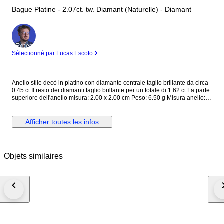
Bague Platine - 2.07ct. tw. Diamant (Naturelle) - Diamant
Expert
Sélectionné par Lucas Escoto
Anello stile decò in platino con diamante centrale taglio brillante da circa
0.45 ct Il resto dei diamanti taglio brillante per un totale di 1.62 ct La parte
superiore dell'anello misura: 2.00 x 2.00 cm Peso: 6.50 g Misura anello:
EU 51 (è possibile cambiare la misura) Completo di garanzia e scatola.
Spedizione tracciata e assicurata. Gli acquirenti al di fuori dell' UE devono
tenere conto dell'IVA e dei dazi doganali che devono pagare. Dogana e
Afficher toutes les infos
tasse: il tuo paese di residenza potrebbe imporre dazi doganali e tasse
d'importazione supplementari. Si prega di verificare le leggi del proprio
paese di residenza se sono applicabili tasse o dazi d'importazione. Non
possiamo essere ritenuti responsabili per eventuali spese sostenute per
Objets similaires
l'importazione di gioielli nel vostro paese di residenza Campanile Gioielli
S.R.L