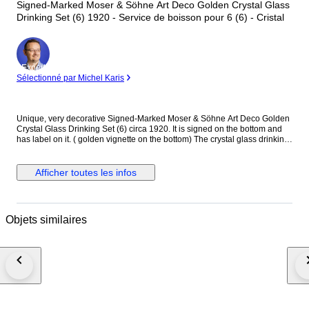
Signed-Marked Moser & Söhne Art Deco Golden Crystal Glass
Drinking Set (6) 1920 - Service de boisson pour 6 (6) - Cristal
Expert
Sélectionné par Michel Karis
Unique, very decorative Signed-Marked Moser & Söhne Art Deco Golden
Crystal Glass Drinking Set (6) circa 1920. It is signed on the bottom and
has label on it. ( golden vignette on the bottom) The crystal glass drinking
set contains six matching glasses. Both were manufactured circa 1920.
The set is blown, hand - shaped and hand cut and made of clear crystal
glass decorated with golden rim. The clear, solid glasses are uniformly
Afficher toutes les infos
decorated on its entire surface with cut - "peeled" patterns and faceted
stem. There are 1 microchip on 2 glasses. Fancy and luxurious glass set
for any festive occasion from a prestigeous private collection. Decorative
premium category ornamental piece from the Art Deco period with a
Objets similaires
unique appearance. The photo - image material is an integral part of the
item description. The package will be shipped with careful packaging and
tracking.