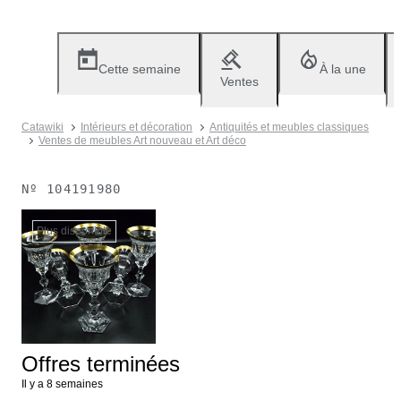
Cette semaine
À la une
Ventes
Catawiki
Intérieurs et décoration
Antiquités et meubles classiques
Ventes de meubles Art nouveau et Art déco
Nº
104191980
Plus disponible
Offres terminées
Il y a 8 semaines