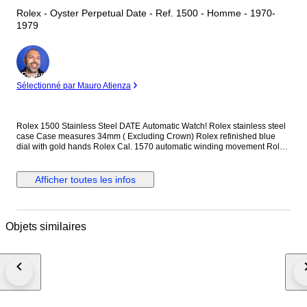
Rolex - Oyster Perpetual Date - Ref. 1500 - Homme - 1970-
1979
Expert
Sélectionné par Mauro Atienza
Rolex 1500 Stainless Steel DATE Automatic Watch! Rolex stainless steel
case Case measures 34mm ( Excluding Crown) Rolex refinished blue
dial with gold hands Rolex Cal. 1570 automatic winding movement Rolex
signed screwdown crown Model number: 1500 Non quickset date Rolex
stainless steel oyster bracelet. Will fit up to 7 inch wrist. This watch is
guaranteed to be genuine Rolex. Shipping by Fedex, DHL or EMS
Afficher toutes les infos
depending on destination We are not responsible for any customs delays
or fees. Duty tax fees/import fees to be paid by buyer is available. If
winning bidder decides to cancel / withdraw they will bear risk , cost of all
shipping and return import duties of seller.
Objets similaires