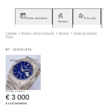
Cette semaine
À la une
Ventes
Catawiki
Montres, stylos et briquets
Montres
Ventes de montres
Rolex
Nº
104241476
Vendu
OFFRE FINALE
€ 3 000
Il y a 8 semaines