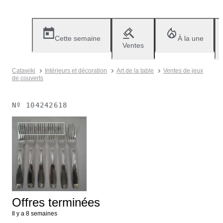
Cette semaine
À la une
Ventes
Catawiki
Intérieurs et décoration
Art de la table
Ventes de jeux
de couverts
Nº
104242618
Plus disponible
Offres terminées
Il y a 8 semaines