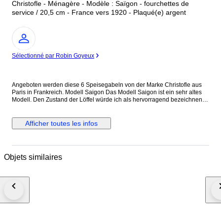
Christofle - Ménagère - Modèle : Saïgon - fourchettes de
service / 20,5 cm - France vers 1920 - Plaqué(e) argent
Expert
Sélectionné par Robin Goyeux
Angeboten werden diese 6 Speisegabeln von der Marke Christofle aus
Paris in Frankreich. Modell Saigon Das Modell Saigon ist ein sehr altes
Modell. Den Zustand der Löffel würde ich als hervorragend bezeichnen.
Der Allgemeinzustand wird aber auch durch die Bilder gut ersichtlich.
Bitte schauen sie sich daher die Bilder an. Maße: Speisegabel Länge ca.
20,5 cm Gewicht ca. 77 g
Afficher toutes les infos
Objets similaires