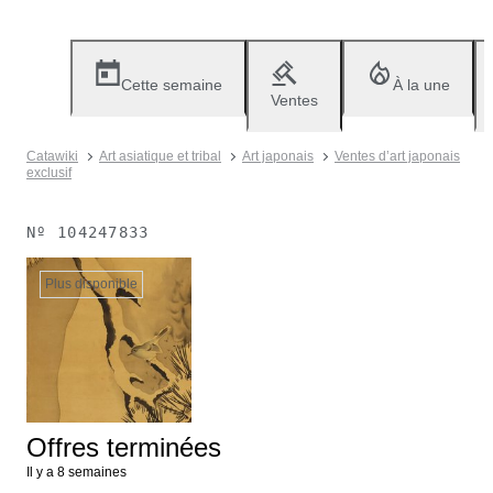
Cette semaine
À la une
Ventes
Catawiki
Art asiatique et tribal
Art japonais
Ventes d’art japonais
exclusif
Nº
104247833
Plus disponible
Offres terminées
Il y a 8 semaines