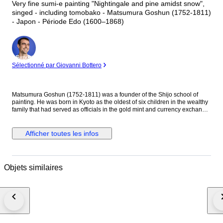
Very fine sumi-e painting "Nightingale and pine amidst snow",
singed - including tomobako - Matsumura Goshun (1752-1811)
- Japon - Période Edo (1600–1868)
Expert
Sélectionné par Giovanni Bottero
Matsumura Goshun (1752-1811) was a founder of the Shijo school of
painting. He was born in Kyoto as the oldest of six children in the wealthy
family that had served as officials in the gold mint and currency exchange
in Kyoto for many generations. His parents wished him to be well
educated in the basics of Chinese and Japanese culture and had him
tutored in skills such as classical history and literature, calligraphy and
Afficher toutes les infos
painting as well as writing poetry, but in the late 1770s he left that family
position to become a painter. In Kyoto first studied painting under Onishi
Suigetsu, a student of Mochizuki Gyokusen, then studied painting and
haiku poetry under Yosa Buson. His wife and father died in 1781 (Tenmei
Objets similaires
l), and he moved to Ikeda (Osaka Prefecture) on the advice of Buson. After
Buson's death, returned to Kyoto to study the painting style of Maruyama
Okyo. He asked him to become his disciple, but Okyo firmly declined. The
older friend had declined his offer to accept him as disciple stating he
wanted him to remain on equal footing with his younger friend. So
Goshun as a close friend studied Okyo's painting and sketching. He
established a style that combined literati painting and sketching, called a
‘Shijo school’ after the location of Goshun's residence and workplace