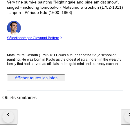
Very fine sumi-e painting "Nightingale and pine amidst snow",
singed - including tomobako - Matsumura Goshun (1752-1811)
- Japon - Période Edo (1600–1868)
Expert
Sélectionné par Giovanni Bottero
Matsumura Goshun (1752-1811) was a founder of the Shijo school of
painting. He was born in Kyoto as the oldest of six children in the wealthy
family that had served as officials in the gold mint and currency exchange
in Kyoto for many generations. His parents wished him to be well
educated in the basics of Chinese and Japanese culture and had him
tutored in skills such as classical history and literature, calligraphy and
Afficher toutes les infos
painting as well as writing poetry, but in the late 1770s he left that family
position to become a painter. In Kyoto first studied painting under Onishi
Suigetsu, a student of Mochizuki Gyokusen, then studied painting and
haiku poetry under Yosa Buson. His wife and father died in 1781 (Tenmei
Objets similaires
l), and he moved to Ikeda (Osaka Prefecture) on the advice of Buson. After
Buson's death, returned to Kyoto to study the painting style of Maruyama
Okyo. He asked him to become his disciple, but Okyo firmly declined. The
older friend had declined his offer to accept him as disciple stating he
wanted him to remain on equal footing with his younger friend. So
Goshun as a close friend studied Okyo's painting and sketching. He
established a style that combined literati painting and sketching, called a
‘Shijo school’ after the location of Goshun's residence and workplace