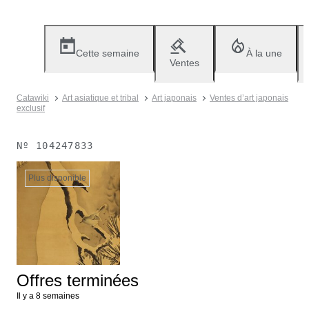
Cette semaine
À la une
Ventes
Catawiki
Art asiatique et tribal
Art japonais
Ventes d’art japonais
exclusif
Nº
104247833
Plus disponible
Offres terminées
Il y a 8 semaines