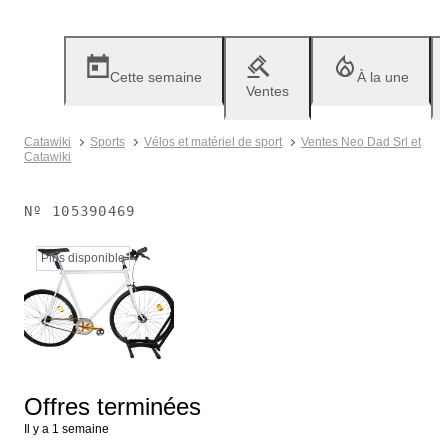
Cette semaine
À la une
Ventes
Catawiki
Sports
Vélos et matériel de sport
Ventes Neo Dad Srl et
Catawiki
Nº
105390469
Plus disponible
Offres terminées
Il y a 1 semaine