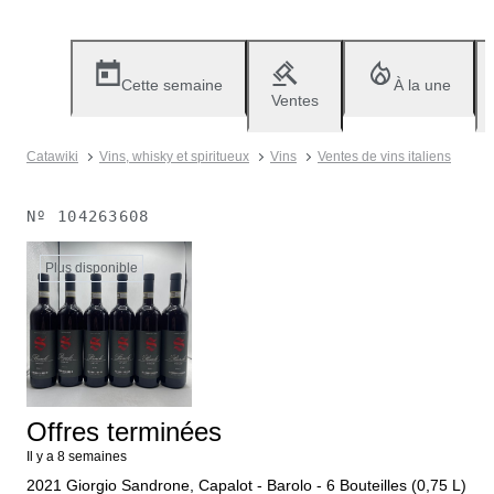
Cette semaine
À la une
Ventes
Catawiki
Vins, whisky et spiritueux
Vins
Ventes de vins italiens
Nº
104263608
Plus disponible
Offres terminées
Il y a 8 semaines
2021 Giorgio Sandrone, Capalot - Barolo - 6 Bouteilles (0,75 L)