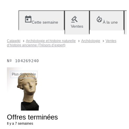
Cette semaine
À la une
Ventes
Catawiki
Archéologie et histoire naturelle
Archéologie
Ventes
d’histoire ancienne (Trésors d’expert)
Nº
104269240
Plus disponible
Offres terminées
Il y a 7 semaines