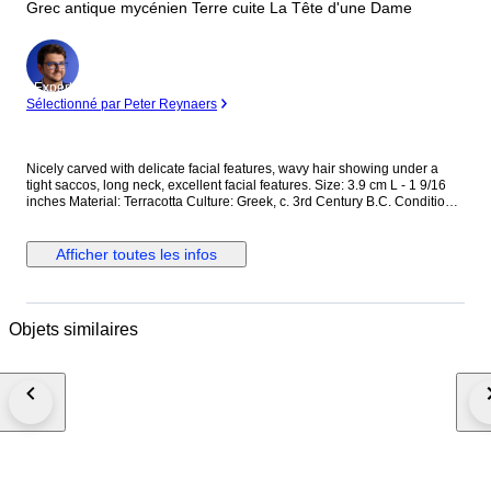
Grec antique mycénien Terre cuite La Tête d'une Dame
Expert
Sélectionné par Peter Reynaers
Nicely carved with delicate facial features, wavy hair showing under a
tight saccos, long neck, excellent facial features. Size: 3.9 cm L - 1 9/16
inches Material: Terracotta Culture: Greek, c. 3rd Century B.C. Condition:
Part of a larger figure Display stand included Provenance: The Peter
Newall (1945-2018) Collection. Ex Duke’s Auctioneers, UK. The seller
guarantees that this item has been legally acquired & will be legally
Afficher toutes les infos
exported, related documents seen by Catawiki. This item do not need an
export licence within the EU. The seller will inform the buyer if it needs a
UK export licence outside the EU Worldwide shipping by Registered Mail.
Comes with a Certificate of Authenticity N.B. Import duties may be
Objets similaires
incurred on orders shipped to countries outside the UK. Notice: We are
not able to ship to Greece and Cyprus.