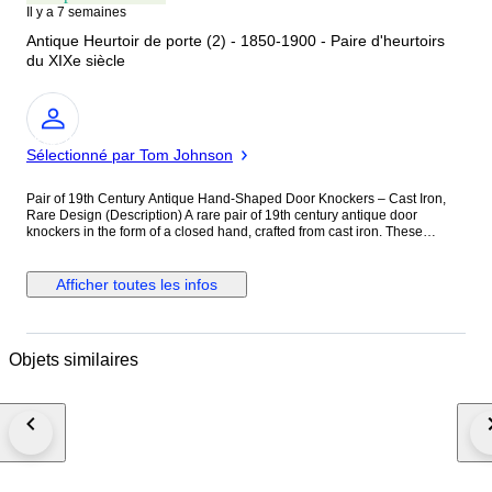
Il y a 7 semaines
Antique Heurtoir de porte (2) - 1850-1900 - Paire d'heurtoirs
du XIXe siècle
Expert
Sélectionné par Tom Johnson
Pair of 19th Century Antique Hand-Shaped Door Knockers – Cast Iron,
Rare Design (Description) A rare pair of 19th century antique door
knockers in the form of a closed hand, crafted from cast iron. These
decorative architectural elements feature a distinctive and expressive
hand motif, commonly associated with European design of the late 1800s.
Both pieces retain their original aged patina, with visible signs of wear,
Afficher toutes les infos
surface rust, and remnants of old paint, adding to their authentic antique
character. The reverse includes long threaded bolts for secure mounting,
indicating their original use on thick wooden doors. This matching pair is
ideal for collectors of architectural antiques, restoration projects, or as
Objets similaires
unique decorative statement pieces. Details: Period: 19th Century
Material: Cast Iron Design: Hand-shaped (closed fist) Condition: Aged
with rust and paint loss (see photos) Mounting: Original threaded bolts
intact Quantity: Pair (2 pieces)