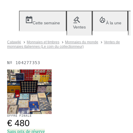
Cette semaine
À la une
Ventes
Catawiki
Monnaies et timbres
Monnaies du monde
Ventes de
monnaies italiennes (Le coin du collectionneur)
Nº
104277353
Vendu
OFFRE FINALE
€ 480
Sans prix de réserve