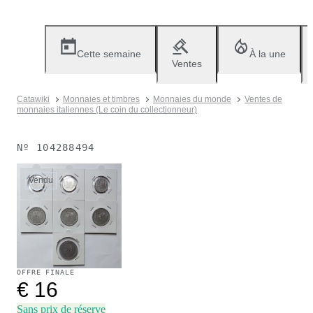
Cette semaine
À la une
Ventes
Catawiki
Monnaies et timbres
Monnaies du monde
Ventes de
monnaies italiennes (Le coin du collectionneur)
Nº
104288494
Vendu
OFFRE FINALE
€ 16
Sans prix de réserve