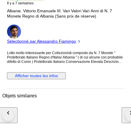
Il y a 7 semaines
Albanie. Vittorio Emanuele III. Vari Valori Vari Anni di N. 7
Monete Regno di Albania (Sans prix de réserve)
Expert
Sélectionné par Alessandro Fiamingo
Lotto molto interessante per Collezionisti composto da N. 7 Monete "
Protettorato Italiano Regno d'Italia/ Albania " ( di cui alcune con probabile
difetto di Conio ) Protettorato Italiano Conservazione Elevata Descrizione
N. 7 Monete Trattasi N. 1 Moneta Periodo " Regno d'Italia / Albania "
Sovrano " Vitt.Eman.III " Valore 2 Lek Anno 1939 XVIII ( Non leggibile/
difetto di Conio ) Vedi Foto Condizioni Conservazione Elevata N. 3
Afficher toutes les infos
Moneta Periodo " Regno d'Italia/ Albania " Sovrano " Vitt.Eman.III " Valore
1 Lek Anni 1939 XVIII ( Non leggibile/ difetto di Conio ) Vedi Foto 1939
XVIII 1939 XVIII Condizioni Elevate N. 3 Monete Periodo " Regno d'Italia/
Albania " Sovrano " Vitt.Eman.III " Valore 0,20 Lek Anni 1939 XVIII 1940
Objets similaires
XVIII ( Non leggibile/ difetto di Conio ) Vedi Foto 1940 XVIII ( Non
leggibile/ difetto di Conio ) Vedi Foto Condizioni Elevate Le foto
evidenziano la bellezza e la bontà della Moneta Le Monete sono raccolte
in paper/coin