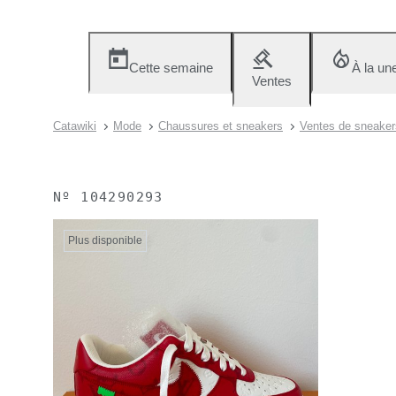
Cette semaine
À la un
Ventes
Catawiki
Mode
Chaussures et sneakers
Ventes de sneaker
Nº
104290293
Plus disponible