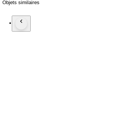
Objets similaires
progetti del designer.
A nostro avviso, la caratteristica migliore delle Louis Vuitto
della palette di colori. Le Louis Vuitton Nike Air Force 1 Low
selezione di clienti esclusivi della Maison
Le scarpe vengono spedite nella confezione originale con la ric
foto dell'annuncio. Le scarpe non sono mai state indossate 
state acquistate a scopo collezionistico.