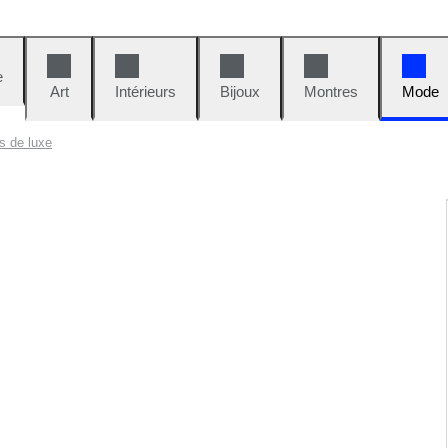
e
Art
Intérieurs
Bijoux
Montres
Mode
s de luxe