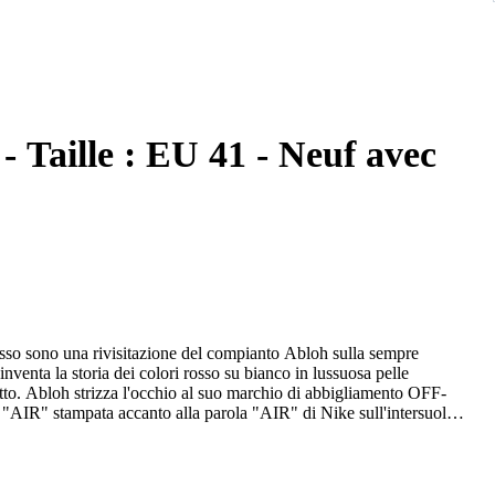
- Taille : EU 41 - Neuf avec
sso sono una rivisitazione del compianto Abloh sulla sempre
venta la storia dei colori rosso su bianco in lussuosa pelle
tto. Abloh strizza l'occhio al suo marchio di abbigliamento OFF-
 "AIR" stampata accanto alla parola "AIR" di Nike sull'intersuola.
, le Vuitton Abloh Nike Air Force 1 Low hanno debuttato come un
esi dopo la prematura morte di Abloh, la colorway in bianco è stata
Questa scarpa è un'apprezzata commemorazione di uno degli ultimi