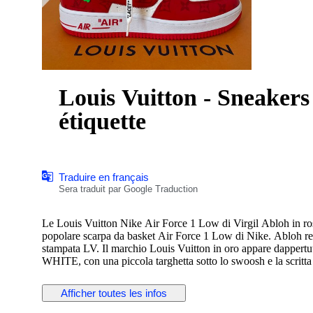
Louis Vuitton - Sneakers 
étiquette
Traduire en français
Sera traduit par Google Traduction
Le Louis Vuitton Nike Air Force 1 Low di Virgil Abloh in ro
popolare scarpa da basket Air Force 1 Low di Nike. Abloh rein
stampata LV. Il marchio Louis Vuitton in oro appare dappertu
WHITE, con una piccola targhetta sotto lo swoosh e la scritta
Create nell'ambito di una collaborazione di grande successo
Afficher toutes les infos
vero e proprio oggetto da collezione. Rilasciata solo pochi m
una delle 47 versioni delle Air Force 1 disegnate da Abloh. 