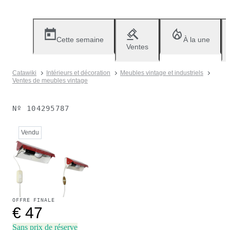
Cette semaine
À la une
Ventes
Catawiki
Intérieurs et décoration
Meubles vintage et industriels
Ventes de meubles vintage
Nº
104295787
Vendu
OFFRE FINALE
€ 47
Sans prix de réserve