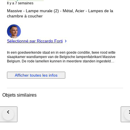
Il y a 7 semaines
Massive - Lampe murale (2) - Métal, Acier - Lampes de la
chambre à coucher
Expert
Sélectionné par Riccardo Forti
In een goedwerkende staat en in een goede conditie, twee rood witte
slaapkamer wandlampen van de Belgische lampenfabrikant Massive
Belgium. De rode lamellen kunnen in meerdere standen ingesteld
worden, zie alle foto's. Noot: Minuscule krasjes, vlekjes,
lakbeschadigingen en verkleuringen. Afmetingen: Hoogte 7,5 cm x
Breedte 21 cm x Diepte 6 cm. Lichtbron: De vier E14 gloeilampen worden
Afficher toutes les infos
niet meegeleverd. Lampen tot max. 40W. Achtergrondinformatie: Massive
startte samenwerkingen met zowel binnen- als buitenlandse
toeleveranciers van volledig afgewerkte verlichtingsarmaturen en
onderdelen om nadien zelf te assembleren volgens eigen ontwerpen. Zo
Objets similaires
werkte men samen met de nabijgelegen glasfabrieken De Ruppel, Val-
Saint-Lambert, S.A. Boulanger, de Duitse firma Peill & Putzler, maar ook
Venetiaans Murano glaswerk dat men liet overkomen naar hun fabriek in
Mortsel. Men volgde de markttendensen op de voet en antwoordde vaak
met eigen versies van in het oog springende verlichtingsontwerpen van
andere fabrikanten. Bron: Vintage design lighting. Notitie: * Conditie
passend bij de leeftijd en het gebruik, met de gebruikelijke
gebruikssporen. * Bekijk de foto’s zorgvuldig voor een correct beeld van