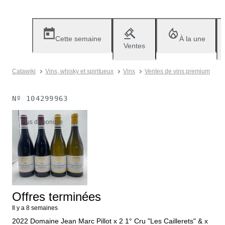
Cette semaine
À la une
Ventes
Catawiki
Vins, whisky et spiritueux
Vins
Ventes de vins premium
Nº
104299963
Plus disponible
Offres terminées
Il y a 8 semaines
2022 Domaine Jean Marc Pillot x 2 1° Cru "Les Caillerets" & x