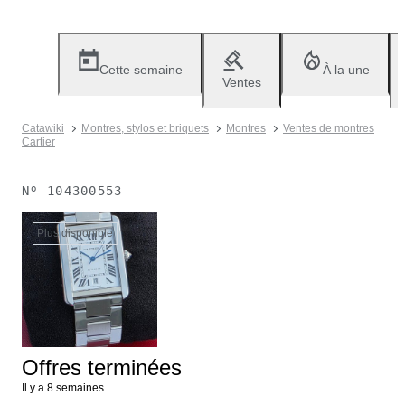
Cette semaine
À la une
Ventes
Catawiki
Montres, stylos et briquets
Montres
Ventes de montres
Cartier
Nº
104300553
Plus disponible
Offres terminées
Il y a 8 semaines