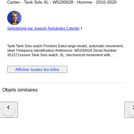
Cartier - Tank Solo XL - W5200028 - Homme - 2010-2020
Expert
Sélectionné par Joaquín Fernández Cebrián
Tank Tank Solo watch Finishes Extra-large model, automatic movement,
steel Timepiece identification Reference: W5200028 Serial Number:
351571xxxxxx Tank Solo watch, XL, mechanical movement with
automatic winding. Steel case, beaded crown set with a synthetic
cabochon-shaped spinel, silvered opaline dial, Roman numerals, blued-
steel sword-shaped hands, sapphire crystal, steel bracelet, calendar
Afficher toutes les infos
aperture at 6 o'clock. Case dimensions: 31 mm x 40.85 mm, thickness:
7.80 mm. Water-resistant to 3 bar (approx. 30 meters/100 feet). Customs
and taxes: Your country of residence may impose extra customs duties
and import taxes! Please check your country's laws to determine if import
Objets similaires
duties or taxes apply. We cannot be held responsible for any costs
incurred in importing the products into the buyer's country of residence. If
the winning bidder decides to cancel/withdraw, all shipping costs and
return import duties will be at the seller's risk. Shipping will be done via
DHL express.