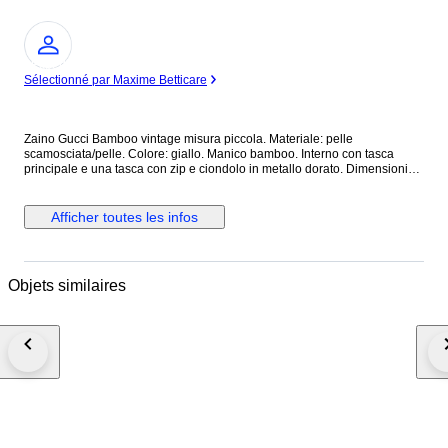
Expert
Sélectionné par Maxime Betticare
Zaino Gucci Bamboo vintage misura piccola. Materiale: pelle
scamosciata/pelle. Colore: giallo. Manico bamboo. Interno con tasca
principale e una tasca con zip e ciondolo in metallo dorato. Dimensioni
cm 22 (larghezza) x 22 (altezza) x 7 (profondità). Zaino vintage in ottime
condizioni che presenta principalmente difetti legati a macchie di sporco
per la conservazione soprattutto nelle parti in camoscio. Necessita
Afficher toutes les infos
semplicemente di pulizia. Deformazione dei manici in pelle, leggeri segni.
Leggero scolorimento, graffi e ossidazione delle parti metalliche,
Condizioni interne: buone condizioni. Leggero odore di chiuso.
Spedizione assicurata entro 24/48 ore dal pagamento. Eventuali
Objets similaires
limitazioni o costi di importazione e dogana sono a carico dell'acquirente.