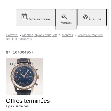
Cette semaine
À la une
Ventes
Catawiki
Montres, stylos et briquets
Montres
Ventes de montres
Breitling exclusives
Nº
104304957
Plus disponible
Offres terminées
Il y a 9 semaines