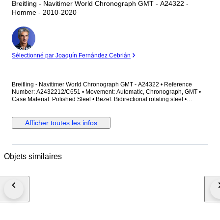
Breitling - Navitimer World Chronograph GMT - A24322 -
Homme - 2010-2020
Expert
Sélectionné par Joaquín Fernández Cebrián
Breitling - Navitimer World Chronograph GMT - A24322 • Reference
Number: A2432212/C651 • Movement: Automatic, Chronograph, GMT •
Case Material: Polished Steel • Bezel: Bidirectional rotating steel •
Caseback: Solid • Case Diameter: 46 mm • Dial: Blue • Crystal: Sapphire
crystal • Strap/Bracelet: Lether (Aftermatket) • Clasp: Deployment
(Aftermatket) • Wrist Size: 21 cm (Including case) • Condition: Worn & Very
Afficher toutes les infos
good condition. • Scope of Delivery: Watch only Premium Timepieces &
Shipping Policy: With over 10 years of experience in the luxury watch
industry, we are now offering professionally serviced and meticulously
inspected watches on Catawiki for your appreciation. All international
Objets similaires
orders are shipped quickly and securely via DHL, UPS, or FedEx. To
ensure a seamless delivery experience free from customs procedures
and taxes for our European clients, we can optionally arrange shipping
directly from within the European Union (EU). Please kindly note that if
this special shipping option is chosen, a modest additional fee will apply
to cover the logistical arrangements. Bid with confidence. ​#galatawatch