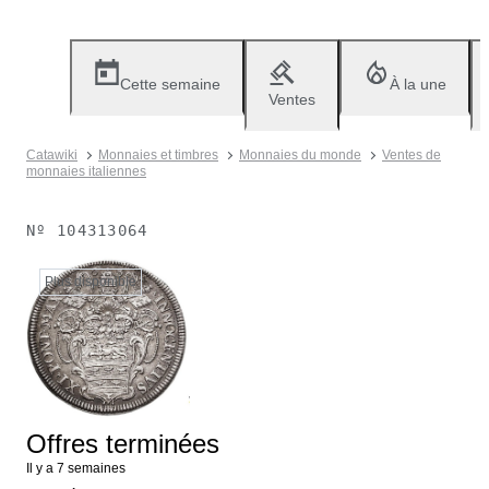
Cette semaine
À la une
Ventes
Catawiki
Monnaies et timbres
Monnaies du monde
Ventes de
monnaies italiennes
Nº
104313064
Plus disponible
Offres terminées
Il y a 7 semaines