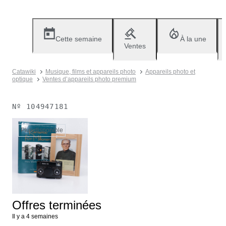
Cette semaine
À la une
Ventes
Catawiki
Musique, films et appareils photo
Appareils photo et
optique
Ventes d’appareils photo premium
Nº
104947181
Plus disponible
Offres terminées
Il y a 4 semaines