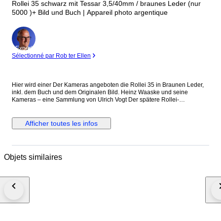
Rollei 35 schwarz mit Tessar 3,5/40mm / braunes Leder (nur
5000 )+ Bild und Buch | Appareil photo argentique
Expert
Sélectionné par Rob ter Ellen
Hier wird einer Der Kameras angeboten die Rollei 35 in Braunen Leder,
inkl. dem Buch und dem Originalen Bild. Heinz Waaske und seine
Kameras – eine Sammlung von Ulrich Vogt Der spätere Rollei-
Konstrukteur Heinz Waaske (1924–1995) hat die deutsche Kamera-
Industrie entscheidend mitgeprägt. Angefangen hatte alles bei der Firma
Wirgin in Wiesbaden mit den ersten Edixa-Spiegelreflexkameras und der
Afficher toutes les infos
kleinen Edixa 16, dem Vorläufer des späteren Welterfolgs Rollei 35, die in
den Braunschweiger Rollei-Werken bzw. In Singapur wurde sieben Jahre
lang gebaut, nachdem Wirgin 1964 diese Neukonstruktion abgelehnt
hatte. Später bei Rollei verhallten seine Mahnungen, verstärkt auf
Objets similaires
Elektronik zu setzen, ungehört. Es folgten Konstruktionen für Voigtländer,
Minox, Robot und Zeiss. 1995 nahmen die beiden Fotohistoriker Jörg
Eikmann und Ulrich Vogt Kontakt zum Konstrukteur auf mit dem Ziel, ein
Buch über sein Lebenswerk zu schreiben. Leider verstarb Heinz Waaske
mitten im Buchprojekt, das später den Titel „Kameras für Millionen –
Heinz Waaske Konstrukteur“ tragen sollte. Nun wurden die beiden
Autoren von zahlreichen Mitarbeitern deutscher Kamerawerke mit
wichtigen Hinweisen unterstützt. Der persönliche Kontakt zu Waaske
bewegte Ulrich Vogt dazu, eine eigene Waaske-Sammlung unter dessen