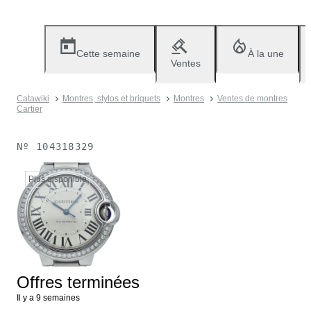
Cette semaine
À la une
Ventes
Catawiki
Montres, stylos et briquets
Montres
Ventes de montres
Cartier
Nº
104318329
Plus disponible
Offres terminées
Il y a 9 semaines