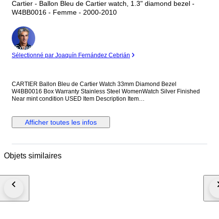
Cartier - Ballon Bleu de Cartier watch, 1.3" diamond bezel -
W4BB0016 - Femme - 2000-2010
Expert
Sélectionné par Joaquín Fernández Cebrián
CARTIER Ballon Bleu de Cartier Watch 33mm Diamond Bezel
W4BB0016 Box Warranty Stainless Steel WomenWatch Silver Finished
Near mint condition USED Item Description Item
Number:2000067239400011 Brand:CARTIER Product Name:Ballon Bleu
de Cartier Watch 33mm Diamond Bezel Model Number:W4BB0016
Material:Stainless Steel Case Material:Stainless steel Belt
Afficher toutes les infos
Material:Stainless steel Mechanism:quartz Weight:77.0g Case
Diameter(H):About 33mm Case Diameter(W):About 33mm Arm
Circumference:About 17.5cm Dial:Silver Date of Purchase:2017/12
Accessories:Box Warranty Maintenance:Finished Degree:Rank SA Price
Objets similaires
including tax:2,046,000 yen Description of Item: As the name Ballon Bleu
suggests, this popular model features beautiful balloon-like curves. The
bezel is lavishly set with diamonds, and the gentle round case combines
with Cartier's signature delicacy. Commodity Condition: Extreme beauty.
NEW : Brand new stuff. UNUSED : Unpacked or never used stuff SA :
Almost close to new and looks like never used A : A little scratch or stain
can be seen but still high quality. AB : Looks like a little used but still very
few scratch and stain, and really good condition. B : Looks like used and
some scratch and stain can be seen but no issue at using it. BC : Looks