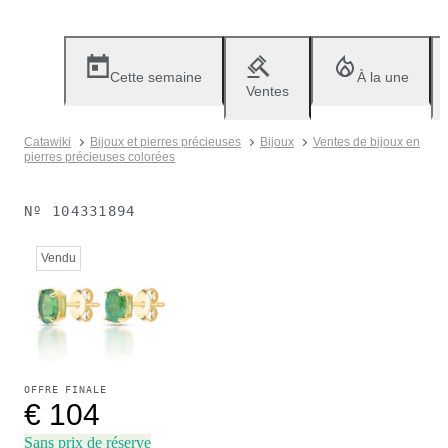
Cette semaine
À la une
Ventes
Catawiki
Bijoux et pierres précieuses
Bijoux
Ventes de bijoux en
pierres précieuses colorées
Nº
104331894
Vendu
OFFRE FINALE
€ 104
Sans prix de réserve