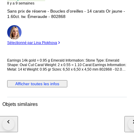
Il y a 9 semaines
Sans prix de réserve - Boucles d'oreilles - 14 carats Or jaune -
1.60ct. tw. Émeraude - 802868
Expert
Sélectionné par Lina Plokhova
Earrings 14k gold = 0.95 g Emerald Information: Stone Type: Emerald
Shape: Oval Cut Carat Weight: 2 x 0.55 = 1.10 Carat Earrings Information:
Metal: 14 kt Weight: 0.95 gr Sizes: 6,50 x 6,50 x 4,50 mm 802868 - 02.007
This jewelry has been tested and confirmed to be made of gold.
Gemstones are commonly treated to enhance colour or clarity. This has
not been researched for this specific item. PLEASE NOTE Your country of
Afficher toutes les infos
residence may impose additional VAT, customs, and import fees which are
the sole responsibility of the buyer. If the winning bidder decides to
cancel/withdraw they will bear the risk, cost of all shipping, and return
import duties of the seller. Shipping Information: Delivery with registered
Objets similaires
tracking number by FEDEX. To offer our customers the most efficient and
cost-effective delivery option, this item will be shipped from a different
location than our main company address. This is due to recent changes in
tariff policies and aims solely to improve logistics and reduce
unnecessary costs for the buyer. We will provide full support throughout
the entire purchase and shipping process.