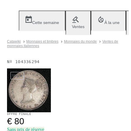
Cette semaine
À la une
Ventes
Catawiki
Monnaies et timbres
Monnaies du monde
Ventes de
monnaies italiennes
Nº
104336294
Vendu
OFFRE FINALE
€ 80
Sans prix de réserve