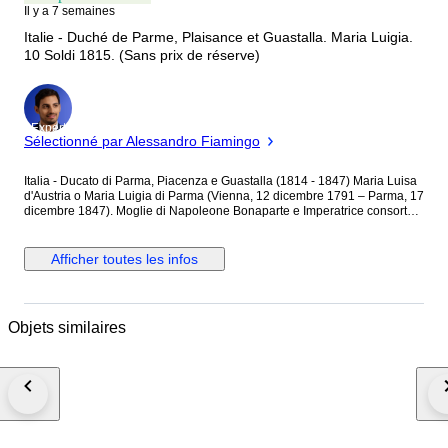
Il y a 7 semaines
Italie - Duché de Parme, Plaisance et Guastalla. Maria Luigia.
10 Soldi 1815. (Sans prix de réserve)
Expert
Sélectionné par Alessandro Fiamingo
Italia - Ducato di Parma, Piacenza e Guastalla (1814 - 1847) Maria Luisa
d'Austria o Maria Luigia di Parma (Vienna, 12 dicembre 1791 – Parma, 17
dicembre 1847). Moglie di Napoleone Bonaparte e Imperatrice consorte
dei francesi dal 1810 al 1814. Duchessa regnante di Parma, Piacenza e
Guastalla dal 1814 al 1847 per decisione del congresso di Vienna. 10
Soldi - Ar. Mintage: 510.000 Rif. MIR EM# 1096, C# 27. Grado: Molto Alto ,
Afficher toutes les infos
come da foto che si invita a guardare attentamente per avere il corretto
giudizio dell'elevato grado di conservazione. Rarità: NC (Non Comune)
NON si effettuano spedizioni extra UE ed in Paesi/Isole che prevedono
costi o procedure doganali.
Objets similaires