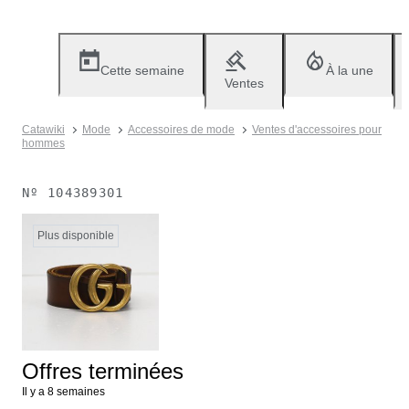
Cette semaine
À la une
Ventes
Catawiki
Mode
Accessoires de mode
Ventes d'accessoires pour
hommes
Nº
104389301
Plus disponible
Offres terminées
Il y a 8 semaines