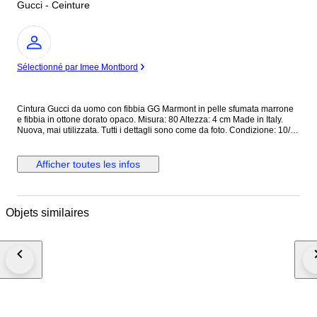
Gucci - Ceinture
Expert
Sélectionné par Imee Montbord
Cintura Gucci da uomo con fibbia GG Marmont in pelle sfumata marrone
e fibbia in ottone dorato opaco. Misura: 80 Altezza: 4 cm Made in Italy.
Nuova, mai utilizzata. Tutti i dettagli sono come da foto. Condizione: 10/10
Dotata di cartellino originale. Prezzo di listino: € 450 Cod interno:
409416/GVE0T/80/32/493949 Cod etichetta: 9450818590126 Tutti i nostri
prodotti sono Originali al 100%. Si riceve quanto presente nelle fotografie
Afficher toutes les infos
allegate. Nessun costo doganale per gli acquirenti UE. Spediamo in tutto
il mondo con corriere espresso tracciato e assicurato con arrivo nelle 24
ore. N.B. Se necessiti di fattura, segnalalo nel momento in cui effettui il
pagamento: inviami un messaggio con la richiesta di fattura!
Objets similaires