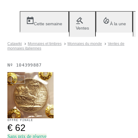
Cette semaine
À la une
Ventes
Catawiki
Monnaies et timbres
Monnaies du monde
Ventes de
monnaies italiennes
Nº
104399887
Vendu
OFFRE FINALE
€ 62
Sans prix de réserve