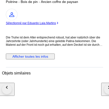
Poitrine - Bois de pin - Ancien coffre de paysan
Expert
Sélectionné par Eduardo Laia Martins
Die Truhe ist dem Alter entsprechend robust, hat aber natürlich über die
Jahrzehnte (oder Jahrhunderte) eine gelebte Patina bekommen. Die
Malerei auf der Front ist noch gut erhalten, auf dem Deckel ist sie durch
die Nutzung stark abgerieben. Das Holz hat an den Kanten und am
Deckel ein paar altersbedingte Macken (siehe Bilder) – genau das macht
aber den authentischen Shabby-Chic- / Antik-Look aus. Das Holz ist
Afficher toutes les infos
trocken und stabil. Einer der Schaniere muss befestigt werden, dennoch
geht die Truhe auf und zu!
Objets similaires