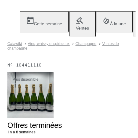
Cette semaine
À la une
Ventes
Catawiki
Vins, whisky et spiritueux
Champagne
Ventes de
champagne
Nº
104411110
Plus disponible
Offres terminées
Il y a 8 semaines