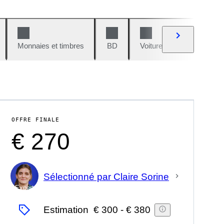
Monnaies et timbres
BD
Voitures et motos
V
OFFRE FINALE
€ 270
Sélectionné par Claire Sorine
Expert
Estimation
€ 300
-
€ 380