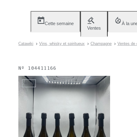
Cette semaine
À la un
Ventes
Catawiki
Vins, whisky et spiritueux
Champagne
Ventes de
Nº
104411166
Vendu