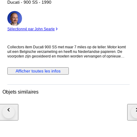
Ducati - 900 SS - 1990
Expert
Sélectionné par John Searle
Collectors item Ducati 900 SS met maar 7 miles op de teller. Motor komt
uit een Belgische verzameling en heeft nu Nederlandse papieren. De
voorpoten zijn geoxideerd en moeten worden vervangen of opnieuw
worden verchroomd. Eventueel zijn er vervangende poten erbij te
leveren. De motor loopt maar toch wordt aangeraden de riemen, olie en
filter te vervangen. Voor de staat zie foto's. Het is mogelijk de motor te
Afficher toutes les infos
bezichtigen op afspraak in Meerlo, Nederland Als de motor wordt
geleverd door transporteur word de motor afgeleverd zonder accu en
benzine in verband met eisen van de transporteur.
Objets similaires