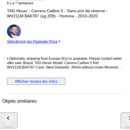
Il y a 7 semaines
TAG Heuer - Carrera Calibre 5 - Sans prix de réserve -
WV211M.BA0787 (sg.209) - Homme - 2010-2020
Expert
Sélectionné par Pasquale Picca
•⁠ ⁠Optionally, shipping from Europe (EU) is available. Please contact seller
after sale. Brand: TAG Heuer Model: Carrera Calibre 5 Ref:
WV211M.BA0787 Case: Steel Diameter: 39mm without crown Movement:
Automatic Strap/Bracelet: Original Strap/Bracelet length: Visible at photos
Clasp: Original Condition: Worn and in very good condition Extras: No
box, no paper The box shown in the picture is a shooting accessories. Not
Afficher toutes les infos
included. Shipping via Fedex or UPS (Its very safe and fast)
#Watchbonafide
Objets similaires