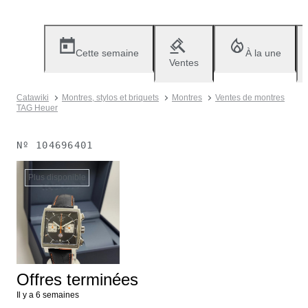
Cette semaine
À la une
Ventes
Catawiki
Montres, stylos et briquets
Montres
Ventes de montres
TAG Heuer
Nº
104696401
Plus disponible
Offres terminées
Il y a 6 semaines