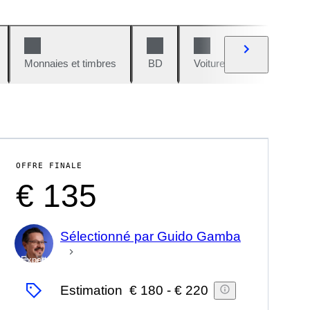
Monnaies et timbres
BD
Voitures et motos
V
OFFRE FINALE
€ 135
Sélectionné par Guido Gamba
Expert
Estimation
€ 180
-
€ 220