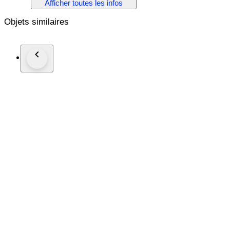
Afficher toutes les infos
Digitaal met diverse licht en geluidsfuncties
Objets similaires
Tijdperk IV Ep IV
Getest en in orde bevonden
Foto's zijn onderdeel van de beschrijving
Verzending via GLS