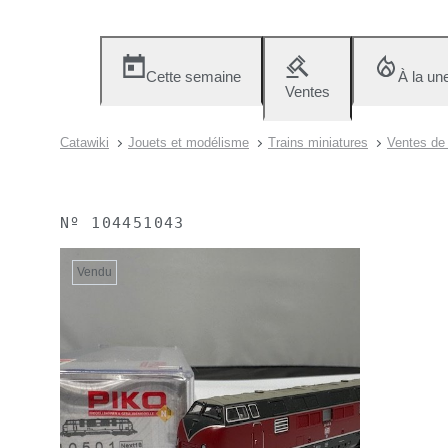
Cette semaine
À la un
Ventes
Catawiki
Jouets et modélisme
Trains miniatures
Ventes de 
Nº
104451043
Vendu