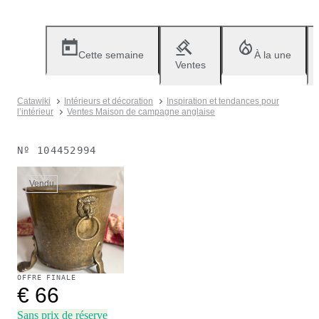
Cette semaine
À la une
Ventes
Catawiki
Intérieurs et décoration
Inspiration et tendances pour
l’intérieur
Ventes Maison de campagne anglaise
Nº
104452994
Vendu
OFFRE FINALE
€ 66
Sans prix de réserve