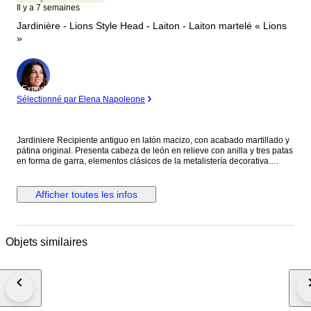
Il y a 7 semaines
Jardinière - Lions Style Head - Laiton - Laiton martelé « Lions
»
Expert
Sélectionné par Elena Napoleone
Jardiniere Recipiente antiguo en latón macizo, con acabado martillado y
pátina original. Presenta cabeza de león en relieve con anilla y tres patas
en forma de garra, elementos clásicos de la metalistería decorativa.
Estructura sólida, estable y de gran presencia; ideal como cachepot,
brasero decorativo o pieza de interiorismo. Jardinera de estilo
eduardiano, con patrón en relieve y repujado, soporte robusto y dos asas
Afficher toutes les infos
en aro rematadas con cabezas de león finamente detalladas. Pieza de la
primera mitad del siglo XX, en excelente estado de conservación. Origen:
France Medidas: H 18 × W 22 × L 20 cm Peso: 1 kg Envío asegurado
PRO Utilizamos material de embalaje de alta calidad. Envío a través de
Objets similaires
DHL, ( GoGreen+ -CO2), UPS.Incluido en el precio de compra. P.D. El
comprador debe seguir el paquete con seguimiento y localización.
Excelente embalaje especial -profesional incluido ya en el precio de
envío , Enviamos a toda Europa!! We ship all over Europe, Excellent
professional packaging!! Importante información para El comprador del
lote asignado: si usted se encuentra ausente en la entrega facilite una
dirección con receptor. Como vendedores pasada fecha de entrega en