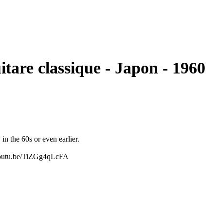
e - No. 351 - - Guitare classique - Japon - 1960
in the 60s or even earlier.
//youtu.be/TiZGg4qLcFA
 sound. It is perfect for some lonely strumming or for some gentle
ountry sound that sounds authentically 'old' and lo-fi, this is the
al. However, with nylon strings it is not too hard to play. If you
 action, this guitar is not for you.