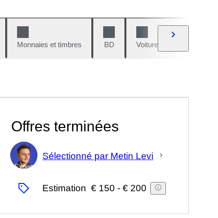
Monnaies et timbres
BD
Voitures et motos
V
Offres terminées
Sélectionné par Metin Levi
Expert
Estimation
€ 150
-
€ 200