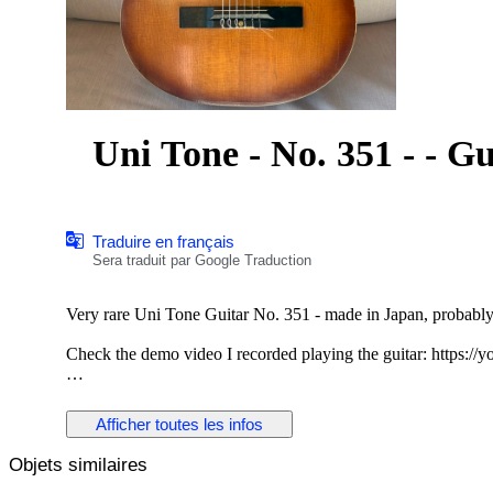
Uni Ton
Traduire en français
Sera traduit par Google Traduction
Very rare Uni Tone Guitar No. 351 - made in Japan, probably 
Check the demo video I recorded playing the guitar: https:
This guitar sounds warm and nostalgic, it has that 'old guitar'
Folk fingerpicking. If you are looking for a 'vintage' Folk or C
Afficher toutes les infos
guitar.
Objets similaires
The guitar is playable but the string height is higher than norm
plan to play anything too technical or fast or if you expect low