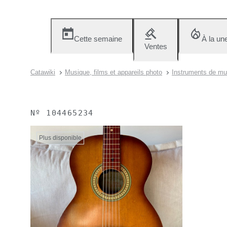
Cette semaine
À la un
Ventes
Catawiki
Musique, films et appareils photo
Instruments de mu
Nº
104465234
Plus disponible