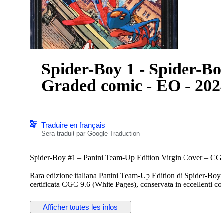
Spider-Boy 1 - Spider-Boy
Graded comic - EO - 202
Traduire en français
Sera traduit par Google Traduction
Spider-Boy #1 – Panini Team-Up Edition Virgin Cover – C
Rara edizione italiana Panini Team-Up Edition di Spider-Boy 
certificata CGC 9.6 (White Pages), conservata in eccellenti c
interessante per i collezionisti Marvel, gli appassionati di Spi
apprezzati a livello internazionale.
Afficher toutes les infos
Dettagli: