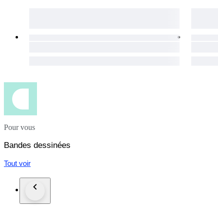
A great opportunity to add a unique modern Italian variant to 
Pour vous
Bandes dessinées
Tout voir