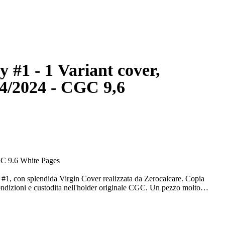
 #1 - 1 Variant cover,
4/2024 - CGC 9,6
GC 9.6 White Pages
#1, con splendida Virgin Cover realizzata da Zerocalcare. Copia
ondizioni e custodita nell'holder originale CGC. Un pezzo molto
der-Man e i fan di Zerocalcare, uno degli autori italiani più