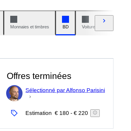
Monnaies et timbres
BD
Voitures et motos
V
Offres terminées
Sélectionné par Alfonso Parisini
Expert
Estimation
€ 180
-
€ 220