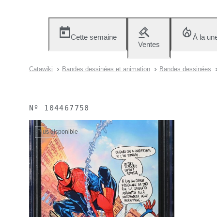
Cette semaine
À la un
Ventes
Catawiki
Bandes dessinées et animation
Bandes dessinées
Nº
104467750
Plus disponible