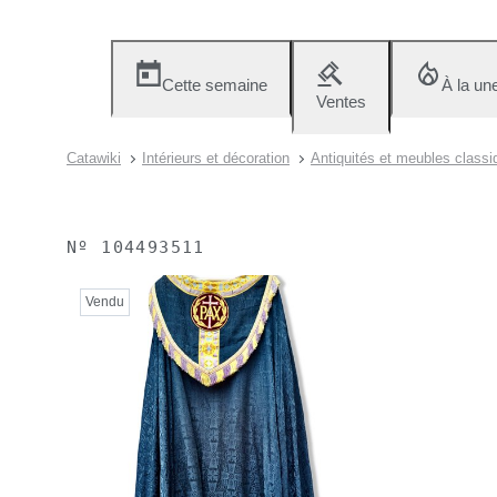
Cette semaine
À la un
Ventes
Catawiki
Intérieurs et décoration
Antiquités et meubles classi
Nº
104493511
Vendu