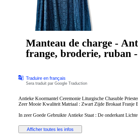
Manteau de charge - Anti
frange, broderie, ruban -
Traduire en français
Sera traduit par Google Traduction
Antieke Koormantel Ceremonie Liturgische Chasuble Prieste
Zeer Mooie Kwaliteit Matri
In zeer Goede Gebruikte Antieke Staat : De onderkant Lichte 
Het beste is de Foto's goed te Bekijken
Deze geven een beter beeld dan woorden Word verkocht zoals
Afficher toutes les infos
Word met veel zorg Verpakt en Verzekerd Verzonden
Kan ook worden opgehaald bij de Verkoper