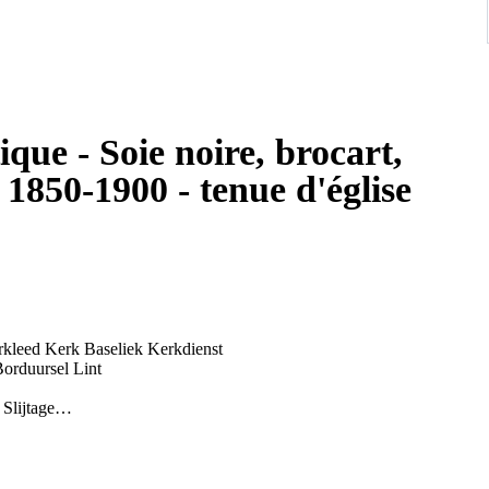
que - Soie noire, brocart,
 1850-1900 - tenue d'église
rkleed Kerk Baseliek Kerkdienst
aal : Zwart Zijde Brokaat Franje Borduursel Lint
Slijtage
 te zien op de Foto's