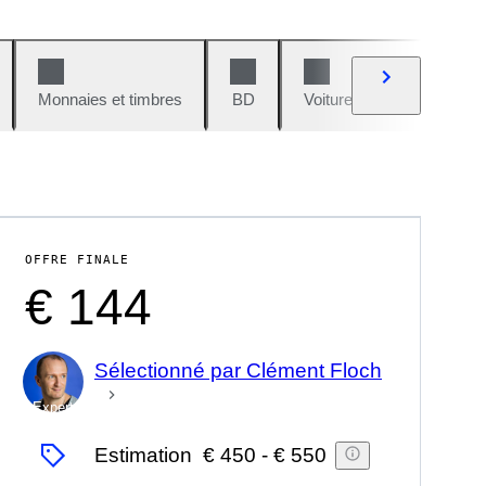
Monnaies et timbres
BD
Voitures et motos
V
OFFRE FINALE
€ 144
Sélectionné par Clément Floch
Expert
Estimation
€ 450
-
€ 550