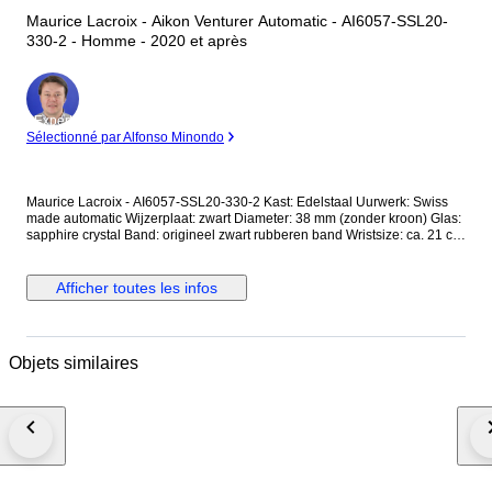
Maurice Lacroix - Aikon Venturer Automatic - AI6057-SSL20-
330-2 - Homme - 2020 et après
Expert
Sélectionné par Alfonso Minondo
Maurice Lacroix - AI6057-SSL20-330-2 Kast: Edelstaal Uurwerk: Swiss
made automatic Wijzerplaat: zwart Diameter: 38 mm (zonder kroon) Glas:
sapphire crystal Band: origineel zwart rubberen band Wristsize: ca. 21 cm
Staat: Nieuwstaat! Garantie: 1 jaar "de Horlogemeesters" Komt in
originele box + echtheidscertificaat "de Horlogemeesters." Dit horloge
wordt aangetekend en verzekerd verzonden (DHL-express).
Afficher toutes les infos
Objets similaires