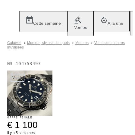
Cette semaine
À la une
Ventes
Catawiki
Montres, stylos et briquets
Montres
Ventes de montres
inutilisées
Nº
104753497
Vendu
OFFRE FINALE
€ 1 100
Il y a 5 semaines