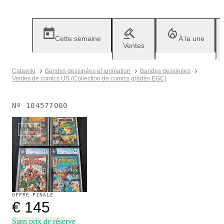
Cette semaine
À la une
Ventes
Catawiki
Bandes dessinées et animation
Bandes dessinées
Ventes de comics US (Collection de comics gradés EGC)
Nº
104577000
Vendu
OFFRE FINALE
€ 145
Sans prix de réserve