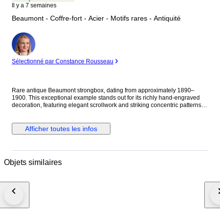
Il y a 7 semaines
Beaumont - Coffre-fort - Acier - Motifs rares - Antiquité
Expert
Sélectionné par Constance Rousseau
Rare antique Beaumont strongbox, dating from approximately 1890–
1900. This exceptional example stands out for its richly hand-engraved
decoration, featuring elegant scrollwork and striking concentric patterns
across the lid and body. Such elaborate decoration is rarely encountered
on Beaumont strongboxes and is often associated with earlier production
examples, making this a particularly desirable collector’s piece. Crafted
Afficher toutes les infos
from solid steel, the strongbox beautifully combines security,
craftsmanship, and Victorian design. The intricate engraved motifs create
remarkable visual depth and give the piece a distinguished appearance
from every angle. Compared to the more commonly encountered later
Objets similaires
examples, strongboxes with this level of ornamentation are considerably
scarcer and increasingly sought after by collectors. The strongbox has
developed an attractive age-related patina over more than a century.
There is some light age-related yellowing and minor traces of surface
oxidation throughout, both consistent with its age and careful historical
use. These subtle signs of age do not detract from its overall presentation
and contribute to its authentic antique character. The strongbox is fitted
with its original key, and the lock functions properly. A rare opportunity to