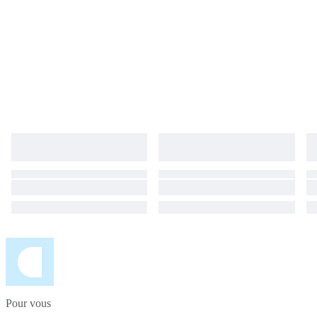
acquire an increasingly scarce Beaumont strongbox with rare engraved
patterns, strong collector appeal, and timeless Victorian character. The
item will be professionally packaged and shipped with tracking
Pour vous