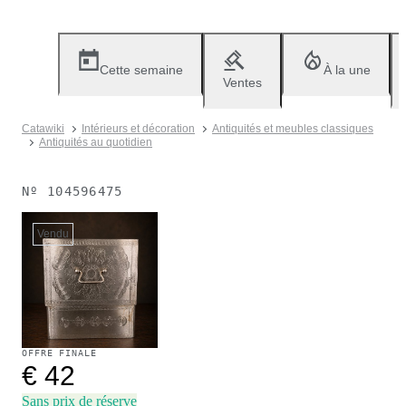
Cette semaine
À la une
Ventes
Catawiki
Intérieurs et décoration
Antiquités et meubles classiques
Antiquités au quotidien
Nº
104596475
Vendu
OFFRE FINALE
€ 42
Sans prix de réserve