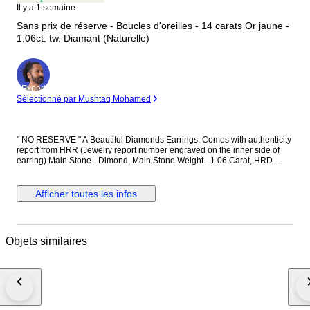
Il y a 1 semaine
Sans prix de réserve - Boucles d'oreilles - 14 carats Or jaune -
1.06ct. tw. Diamant (Naturelle)
Expert
Sélectionné par Mushtaq Mohamed
" NO RESERVE " A Beautiful Diamonds Earrings. Comes with authenticity
report from HRR (Jewelry report number engraved on the inner side of
earring) Main Stone - Dimond, Main Stone Weight - 1.06 Carat, HRD
Report No. - J260000036738 Total Number of Diamonds - 2 Diamond
Shape and Cut - Round Brilliant Cut, Diamond Color & Clarity - E/F - SI-P
Diamonds EF is color of diamonds Set in 14k Yellow gold
Afficher toutes les infos
Objets similaires