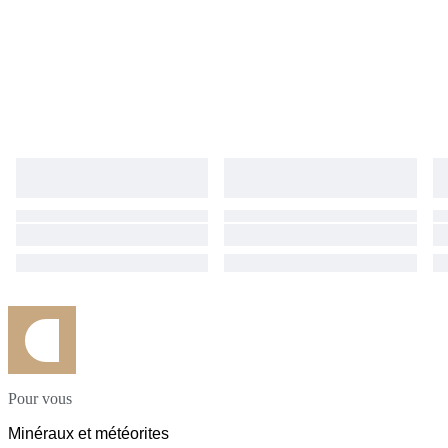
soigneusement sélectionné. Provenance directe garantie Pierres issues
de la Vallée del Cauca, sans intermédiaire industriel, assurant
authenticité et traçabilité. Envoi rapide et soigneusement protégé. Une
opportunité rare d’acquérir des Colombianites authentiques provenant
d’une des seules régions au monde où elles sont trouvées.
Pour vous
Minéraux et météorites