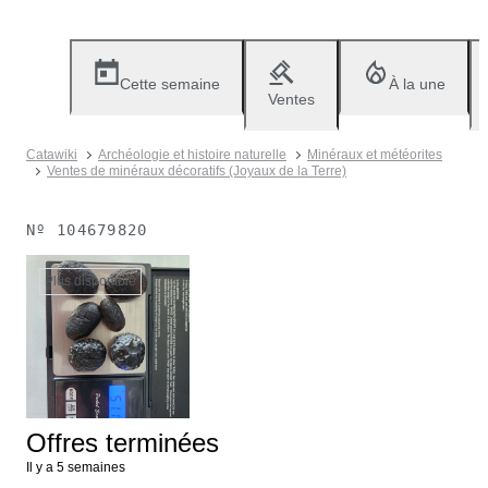
Cette semaine
À la une
Ventes
Catawiki
Archéologie et histoire naturelle
Minéraux et météorites
Ventes de minéraux décoratifs (Joyaux de la Terre)
Nº
104679820
Plus disponible
Offres terminées
Il y a 5 semaines