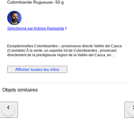
Colombianite Rugueuse- 50 g
Expert
Sélectionné par Antonio Rapisarda
Exceptionnelles Colombianites – provenance directe Vallée del Cauca
(Colombie) À la vente, un superbe lot de Colombianites , provenant
directement de la prestigieuse région de la Vallée del Cauca, en
Colombie, à proximité de Cali. Les Colombianites, également appelées
verre sacré colombien, sont des verres naturels rares,Très recherchées,
elles se distinguent par leur couleur sombre, leur texture unique et leur
Afficher toutes les infos
origine géographique limitée. Caractéristiques : Type : Colombianite
naturelle Origine : Vallée del Cauca, Colombie (région de Cali) Couleur :
Noir à gris foncé Aspect : Brut naturel, surface parfois lisse ou légèrement
texturée État : Non poli, non traité, 100 % naturel Chaque pièce est
Objets similaires
unique et présente des formes naturelles façonnées par leur formation
exceptionnelle. Ce type de pierre est particulièrement apprécié pour :
collection de minéraux rares objets spirituels et énergétiques création de
bijoux pièces atypiques pour amateurs avertis Les Colombianites sont
réputées pour leur rareté sur le marché, notamment lorsqu’elles
proviennent directement de leur zone d’origine, ce qui en fait un matériau
très recherché par les collectionneurs. Important : Les photos présentées
servent à illustrer l’ensemble du stock disponible. Plusieurs annonces
seront proposées avec différents lots (par exemple : 10 g, 50 g, 100 g,
etc.). Vous recevrez un lot équivalent en qualité et en type,