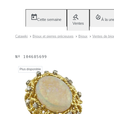
Cette semaine
À la un
Ventes
Catawiki
Bijoux et pierres précieuses
Bijoux
Ventes de bijo
Nº
104685699
Plus disponible