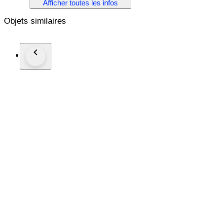
Afficher toutes les infos
Metal: 18K Yellow Gold
Objets similaires
Stones: Opal & Diamonds
- Opal: 1.7 cm x 1.3 cm
- Diamonds: 15 Round Diamonds
- Total Carat Weight: 0.20
Weight: 13 Grams
Size: US 7 / EU 55
Condition: Excellent
Shipped by DHL Express Worldwide, Estimated 2-3 Business