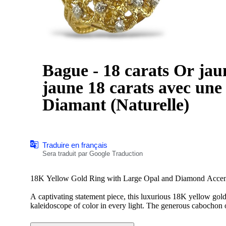
Bague - 18 carats Or ja
jaune 18 carats avec une grande
Diamant (Naturelle)
Traduire en français
Sera traduit par Google Traduction
18K Yellow Gold Ring with Large Opal and Diamond Accen
A captivating statement piece, this luxurious 18K yellow gol
kaleidoscope of color in every light. The generous cabochon 
delicately set to enhance the stone’s natural brilliance withou
presence, this ring is an elegant blend of artistry and opulence