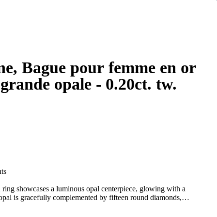
une, Bague pour femme en or
 opale - 0.20ct. tw.
ts
d ring showcases a luminous opal centerpiece, glowing with a
opal is gracefully complemented by fifteen round diamonds,
t overwhelming its dreamy fire. Crafted with a bold yet refined
—perfect for collectors and lovers of distinctive fine jewelry.